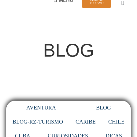
TURISMO
QUEM SOMOS
VIAGEM EM GRUPO
BLOG
AVENTURA
BLOG
BLOG-RZ-TURISMO
CARIBE
CHILE
CUBA
CURIOSIDADES
DICAS