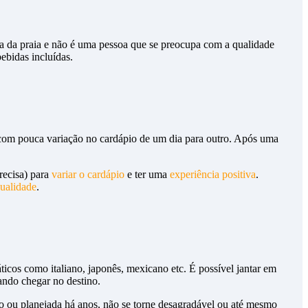
eira da praia e não é uma pessoa que se preocupa com a qualidade
ebidas incluídas.
e com pouca variação no cardápio de um dia para outro. Após uma
recisa) para
variar o cardápio
e ter uma
experiência positiva
.
ualidade
.
áticos como italiano, japonês, mexicano etc. É possível jantar em
ando chegar no destino.
no ou planejada há anos, não se torne desagradável ou até mesmo