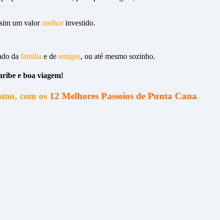
e sim um valor
melhor
investido.
lado da
família
e de
amigos
, ou até mesmo sozinho.
aribe e boa viagem!
ismo, com os
12 Melhores Passeios de Punta Cana
.