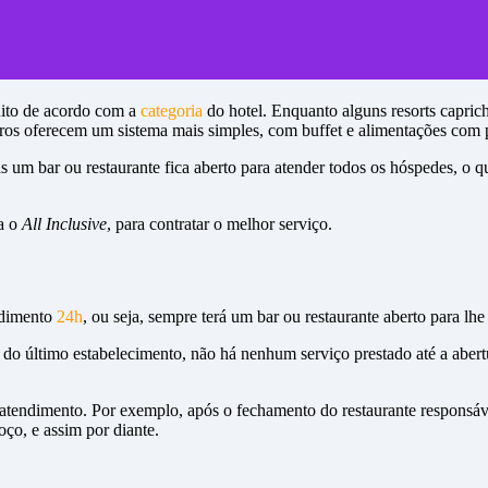
rt…
?
muito de acordo com a
categoria
do hotel. Enquanto alguns resorts capric
outros oferecem um sistema mais simples, com buffet e alimentações com
 um bar ou restaurante fica aberto para atender todos os hóspedes, o 
a o
All Inclusive
, para contratar o melhor serviço.
ndimento
24h
, ou seja, sempre terá um bar ou restaurante aberto para lhe
 do último estabelecimento, não há nenhum serviço prestado até a abert
o atendimento. Por exemplo, após o fechamento do restaurante responsáv
oço, e assim por diante.