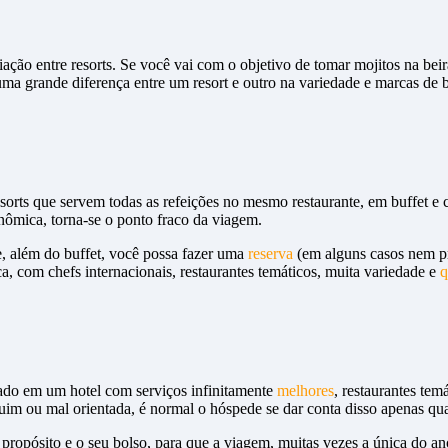
nciação entre resorts. Se você vai com o objetivo de tomar mojitos na b
uma grande diferença entre um resort e outro na variedade e marcas de b
esorts que servem todas as refeições no mesmo restaurante, em buffet 
nômica, torna-se o ponto fraco da viagem.
, além do buffet, você possa fazer uma
reserva
(em alguns casos nem p
, com chefs internacionais, restaurantes temáticos, muita variedade e
q
dado em um hotel com serviços infinitamente
melhores
, restaurantes tem
ruim ou mal orientada, é normal o hóspede se dar conta disso apenas qu
 propósito e o seu bolso, para que a viagem, muitas vezes a única do a