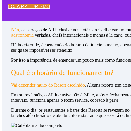
Mas é preciso ter alguns
cuidados
na hora de reservar o seu reso
LOJA RZ TURISMO
O All Inclusive é o mesmo em cada Hotel
Não
, os serviços de All Inclusive nos hotéis do Caribe variam 
gastronomia
variadas, chefs internacionais e menus à la carte, 
Há hotéis onde, dependendo do horário de funcionamento, apenas
ser quase impossível ser atendido!
Por isso a importância de entender um pouco mais como funcion
Qual é o horário de funcionamento?
Vai depender muito do Resort escolhido
. Alguns resorts tem ate
Em outros hotéis, o All Inclusive não é 24h e, após o fechamento
intervalo, funciona apenas o room service, cobrado à parte.
Durante o dia, os restaurantes e bares dos Resorts se revezam n
lanches até o horário de abertura do restaurante que servirá o alm