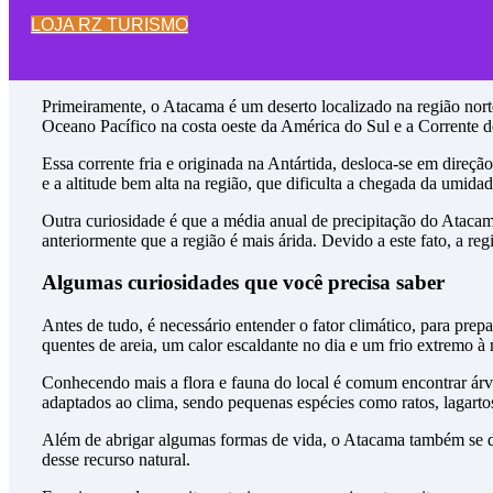
Conhecendo a região: Deserto do Atac
LOJA RZ TURISMO
Primeiramente, o Atacama é um deserto localizado na região nort
Oceano Pacífico na costa oeste da América do Sul e a Corrente 
Essa corrente fria e originada na Antártida, desloca-se em direçã
e a altitude bem alta na região, que dificulta a chegada da umid
Outra curiosidade é que a média anual de precipitação do Atac
anteriormente que a região é mais árida. Devido a este fato, a r
Algumas curiosidades que você precisa saber
Antes de tudo, é necessário entender o fator climático, para prep
quentes de areia, um calor escaldante no dia e um frio extremo à
Conhecendo mais a flora e fauna do local é comum encontrar árvo
adaptados ao clima, sendo pequenas espécies como ratos, lagarto
Além de abrigar algumas formas de vida, o Atacama também se de
desse recurso natural.