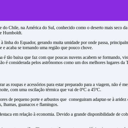
ama
e do Chile, na América do Sul, conhecido como o deserto mais seco da T
de Humboldt.
o à linha do Equador, gerando muita umidade por onde passa, principalme
ade e acaba se tornando uma região que pouco chove.
ama é tão baixa que faz com que poucas nuvens acabem se formando, v
egião é considerada pelos astrônomos como um dos melhores lugares da Te
arar as roupas e acessórios para estar preparado para a viagem, não é m
 noite, com uma oscilação térmica que vai de 0ºC a 45ºC.
res de pequeno porte e arbustos que conseguiram adaptar-se à aridez e
s, lhamas, guanacos e flamingos.
staca em relação à economia. Devido a grande disponibilidade de cobr