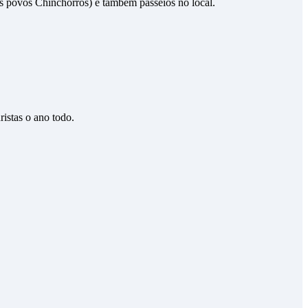
os povos Chinchorros) e também passeios no local.
istas o ano todo.