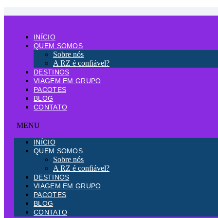
Ir
para
o
conteúdo
INÍCIO
QUEM SOMOS
Sobre nós
A RZ é confiável?
Aventura
,
Blog
,
blog-rz-turismo
,
Chile
DESTINOS
VIAGEM EM GRUPO
PACOTES
Atacama sob medida: Planeje sua viagem 
BLOG
CONTATO
26/06/2024
INÍCIO
Você sabia que o Deserto do Atacama é um dos lugares mais seco
QUEM SOMOS
naturais que se destacam no clima árido da região. Por isso, nes
Sobre nós
atividades incríveis, como visitas a salares e gêiseres até observ
A RZ é confiável?
DESTINOS
Que tal entender tudo o que você precisa saber para que esse se
VIAGEM EM GRUPO
PACOTES
BLOG
CONTATO