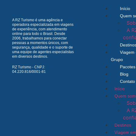
Início
Quem s
A RZ Turismo é uma agência e
Sob
operadora especializada em viagens
de experiência, com atendimento
A R
online para todo o Brasil. Desde
confi
2006, trabalhamos para conectar
pessoas a momentos únicos, com
Destino
segurança, qualidade e o suporte de
uma equipe de agentes especialistas
Viagem
em diversos destinos.
Grupo
Pacotes
RZ Turismo - CNPJ:
04.220.816/0001-81
Blog
Contato
Início
Quem som
Sob
A R
confi
Destinos
Viagem em