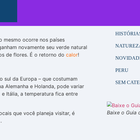
 para viajar para o
FRIO
quê? Confira!
HISTORIA
HISTÓRIA
 o mesmo ocorre nos países
NATUREZ
es ganham novamente seu verde natural
s de flores. É o retorno do
calor
!
NOVIDAD
PERU
 do sul da Europa – que costumam
SEM CAT
a Alemanha e Holanda, pode variar
 Itália, a temperatura fica entre
Baixe o Guia 
cais que você planeja visitar, é
…