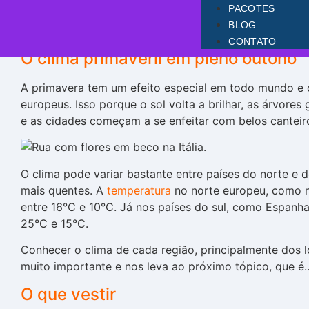
que faz destes meses a melhor época
PACOTES
continente europeu. Quer saber por 
BLOG
CONTATO
O clima primaveril em pleno outono
A primavera tem um efeito especial em todo mundo e
europeus. Isso porque o sol volta a brilhar, as árvor
e as cidades começam a se enfeitar com belos canteiro
O clima pode variar bastante entre países do norte e
mais quentes. A
temperatura
no norte europeu, como n
entre 16°C e 10°C. Já nos países do sul, como Espanha e
25°C e 15°C.
Conhecer o clima de cada região, principalmente dos lo
muito importante e nos leva ao próximo tópico, que é
O que vestir