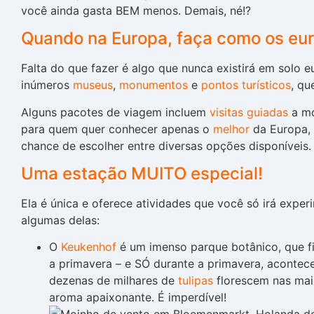
você ainda gasta BEM menos. Demais, né!?
Quando na Europa, faça como os eu
Falta do que fazer é algo que nunca existirá em solo 
inúmeros
museus
,
monumentos
e
pontos turísticos
, qu
Alguns pacotes de viagem incluem
visitas guiadas
a mo
para quem quer conhecer apenas o
melhor
da Europa,
chance de escolher entre diversas opções disponíveis.
Uma estação MUITO especial!
Ela é única e oferece atividades que você só irá exper
algumas delas:
O
Keukenhof
é um imenso parque botânico, que f
a primavera – e SÓ durante a primavera, acontec
dezenas de milhares de
tulipas
florescem nas mai
aroma apaixonante. É imperdível!