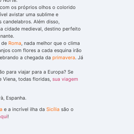
com os próprios olhos o colorido
ível avistar uma sublime e
s candelabros. Além disso,
 cidade medieval, destino perfeito
nante.
 de
Roma
, nada melhor que o clima
anjos com flores a cada esquina irão
celebrando a chegada da
primavera
. Já
ão para viajar para a Europa? Se
 Viena, todas floridas,
sua viagem
ia
e a incrível ilha da
Sicília
são o
aqui
!