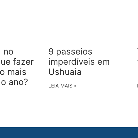
 no
9 passeios
que fazer
imperdíveis em
o mais
Ushuaia
do ano?
LEIA MAIS »