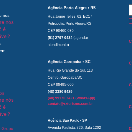
Agência Porto Alegre • RS
omos
Rua Jaime Telles, 62, EC17
re nós
Petrópolis, Porto Alegre/RS
Z é
CEP 90460-030
ável?
(51) 2797 0434
(agendar
C
s
atendimento)
 em
Agência Garopaba • SC
C
Rua Rio Grande do Sul, 113
Centro, Garopaba/SC
C
CEP 88495-000
(48) 3380 9429
os
(48) 99170 3421 (WhatsApp)
re nós
contato@rzturismo.com.br
Z é
C
ável?
Agência São Paulo • SP
Avenida Paulista, 726, Sala 1202
 Grupo
C