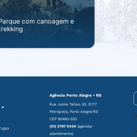
Parque com canoagem e
trekking
Agência Porto Alegre • RS
Rua Jaime Telles, 62, EC17
Petrópolis, Porto Alegre/RS
CEP 90460-030
(51) 2797 0434
(agendar
rupo
atendimento)