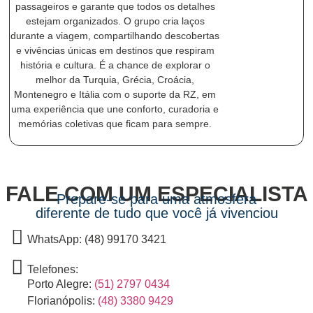
passageiros e garante que todos os detalhes
estejam organizados. O grupo cria laços
durante a viagem, compartilhando descobertas
e vivências únicas em destinos que respiram
história e cultura. É a chance de explorar o
melhor da Turquia, Grécia, Croácia,
Montenegro e Itália com o suporte da RZ, em
uma experiência que une conforto, curadoria e
memórias coletivas que ficam para sempre.
FALE COM UM ESPECIALISTA
Prepare-se para uma atmosfera
diferente de tudo que você já vivenciou
WhatsApp:
(48) 99170 3421
Telefones:
Porto Alegre:
(51) 2797 0434
Florianópolis:
(48) 3380 9429