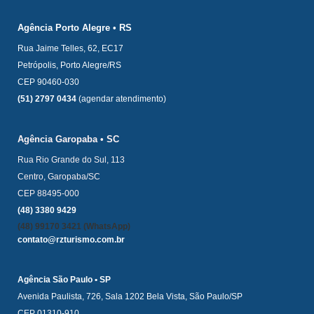
Agência Porto Alegre • RS
Rua Jaime Telles, 62, EC17
Petrópolis, Porto Alegre/RS
CEP 90460-030
(51) 2797 0434
(agendar atendimento)
Agência Garopaba • SC
Rua Rio Grande do Sul, 113
Centro, Garopaba/SC
CEP 88495-000
(48) 3380 9429
(48) 99170 3421 (WhatsApp)
contato@rzturismo.com.br
Agência São Paulo • SP
Avenida Paulista, 726, Sala 1202 Bela Vista, São Paulo/SP
CEP 01310-910