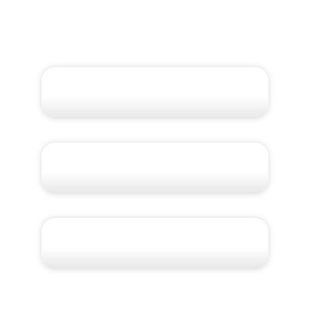
Grupo RZ: Cruzeiro
Patagônia e Antártida 2027
Patagônia Argentina
Completa: Ushuaia, El
Calafate e Puerto Madryn
Patagônia Argentina e
Chilena