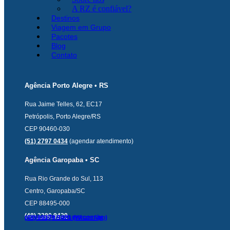
A RZ é confiável?
Destinos
Viagem em Grupo
Pacotes
Blog
Contato
Agência Porto Alegre • RS
Rua Jaime Telles, 62, EC17
Petrópolis, Porto Alegre/RS
CEP 90460-030
(51) 2797 0434
(agendar atendimento)
Agência Garopaba • SC
Rua Rio Grande do Sul, 113
Centro, Garopaba/SC
CEP 88495-000
(48) 3380 9429
contato@rzturismo.com.br
(48) 99170 3421 (WhatsApp)