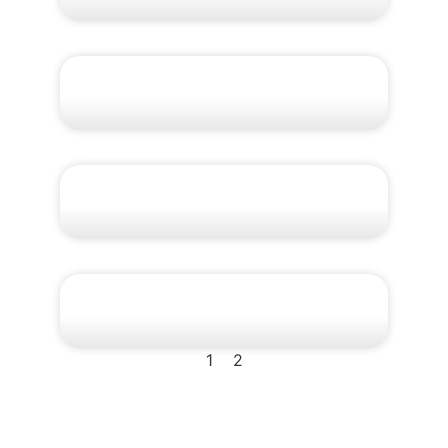
Patagônia Argentina
Completa: Ushuaia, El
Calafate e Puerto Madryn
Grupo para a Patagônia em
Setembro
Grupo para a Patagônia em
Maio
1
2