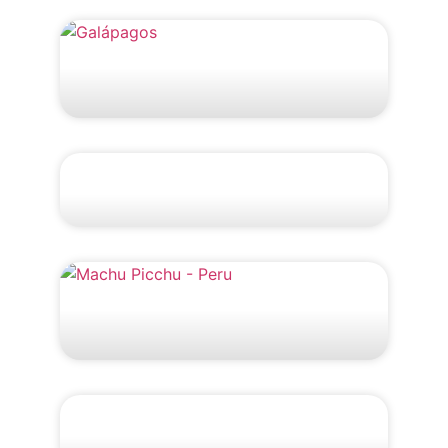
Explore Quito e Galápagos
Grupo RZ: Atacama e
Santiago do Chile
Grupo RZ: Peru
Grupo RZ: Cruzeiro
Patagônia e Antártida 2027